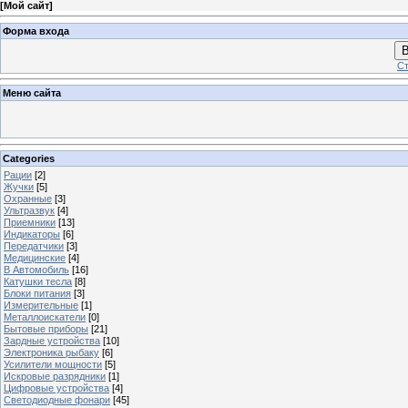
[
Мой сайт
]
Форма входа
В
Ст
Меню сайта
Categories
Рации
[2]
Жучки
[5]
Охранные
[3]
Ультразвук
[4]
Приемники
[13]
Индикаторы
[6]
Передатчики
[3]
Медицинские
[4]
В Автомобиль
[16]
Катушки тесла
[8]
Блоки питания
[3]
Измерительные
[1]
Металлоискатели
[0]
Бытовые приборы
[21]
Зардные устройства
[10]
Электроника рыбаку
[6]
Усилители мощности
[5]
Искровые разрядники
[1]
Цифровые устройства
[4]
Светодиодные фонари
[45]