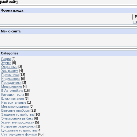
[
Мой сайт
]
Форма входа
В
Ст
Меню сайта
Categories
Рации
[2]
Жучки
[5]
Охранные
[3]
Ультразвук
[4]
Приемники
[13]
Индикаторы
[6]
Передатчики
[3]
Медицинские
[4]
В Автомобиль
[16]
Катушки тесла
[8]
Блоки питания
[3]
Измерительные
[1]
Металлоискатели
[0]
Бытовые приборы
[21]
Зардные устройства
[10]
Электроника рыбаку
[6]
Усилители мощности
[5]
Искровые разрядники
[1]
Цифровые устройства
[4]
Светодиодные фонари
[45]