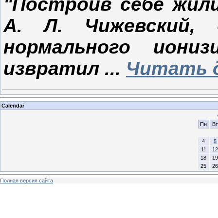
"Построив себе жили
А. Л. Чижевский,
нормального иониз
извратил
...
Читать 
Calendar
Пн
Вт
4
5
11
12
18
19
25
26
Полная версия сайта