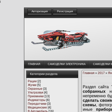
i
Авторизация
Регистрация
ГЛАВНАЯ
CАМОДЕЛКИ ЭЛЕКТРОНИКА
CАМОДЕЛКИ 
Главная
»
2017
»
Ян
Категории раздела
Рации
[2]
Жучки
[5]
Раздел сайта 
Охранные
[3]
собранных
на
Ультразвук
[4]
непременно бу
Приемники
[13]
Индикаторы
[6]
сделать свои
Передатчики
[3]
схемы
, фотог
Медицинские
[4]
иные
прибор
В Автомобиль
[16]