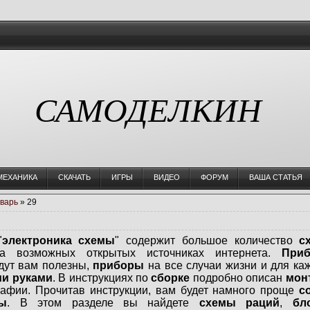
САМОДЕЛКИН
МЕХАНИКА
СКАЧАТЬ
ИГРЫ
ВИДЕО
ФОРУМ
ВАША СТАТЬЯ
варь
»
29
"
электроника схемы
" содержит большое количество
с
 возможных открытых источниках интернета.
При
дут вам полезны,
приборы
на все случаи жизни и для ка
ми руками
. В инструкциях по
сборке
подробно описан
мон
рафии. Прочитав инструкции, вам будет намного проще
с
ы
. В этом разделе вы найдете
схемы раций
,
бл