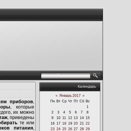
Календарь
«
Январь 2017
»
хем приборов
,
Пн
Вт
Ср
Чт
Пт
Сб
Вс
боры
, которые
1
ждого, их можно
2
3
4
5
6
7
8
таж
, приведены
9
10
11
12
13
14
15
обирать
те или
16
17
18
19
20
21
22
оков питания
,
23
24
25
26
27
28
29