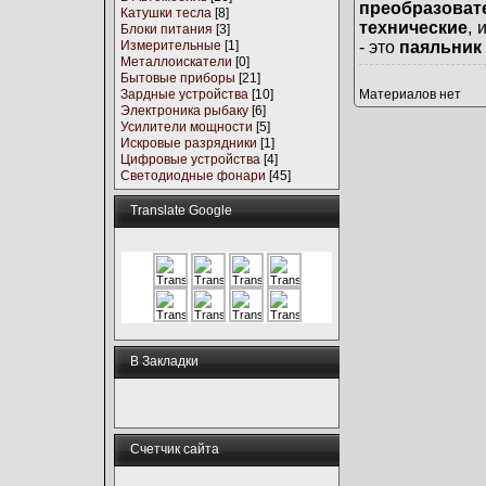
преобразова
Катушки тесла
[8]
технические
, 
Блоки питания
[3]
Измерительные
[1]
- это
паяльник
Металлоискатели
[0]
Бытовые приборы
[21]
Зардные устройства
[10]
Материалов нет
Электроника рыбаку
[6]
Усилители мощности
[5]
Искровые разрядники
[1]
Цифровые устройства
[4]
Светодиодные фонари
[45]
Translate Google
В Закладки
Счетчик сайта