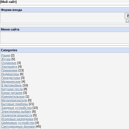
[
Мой сайт
]
Форма входа
В
Ст
Меню сайта
Categories
Рации
[2]
Жучки
[5]
Охранные
[3]
Ультразвук
[4]
Приемники
[13]
Индикаторы
[6]
Передатчики
[3]
Медицинские
[4]
В Автомобиль
[16]
Катушки тесла
[8]
Блоки питания
[3]
Измерительные
[1]
Металлоискатели
[0]
Бытовые приборы
[21]
Зардные устройства
[10]
Электроника рыбаку
[6]
Усилители мощности
[5]
Искровые разрядники
[1]
Цифровые устройства
[4]
Светодиодные фонари
[45]