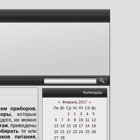
Календарь
«
Февраль 2017
»
хем приборов
,
Пн
Вт
Ср
Чт
Пт
Сб
Вс
боры
, которые
1
2
3
4
5
ждого, их можно
6
7
8
9
10
11
12
таж
, приведены
13
14
15
16
17
18
19
обирать
те или
20
21
22
23
24
25
26
оков питания
,
27
28