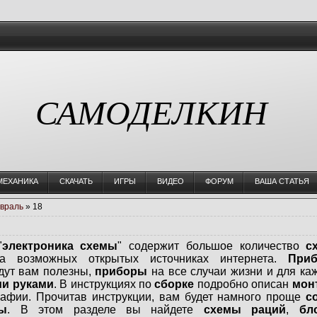
САМОДЕЛКИН
МЕХАНИКА
СКАЧАТЬ
ИГРЫ
ВИДЕО
ФОРУМ
ВАША СТАТЬЯ
враль
»
18
"
электроника схемы
" содержит большое количество
с
 возможных открытых источниках интернета.
При
дут вам полезны,
приборы
на все случаи жизни и для ка
ми руками
. В инструкциях по
сборке
подробно описан
мон
рафии. Прочитав инструкции, вам будет намного проще
с
ы
. В этом разделе вы найдете
схемы раций
,
бл