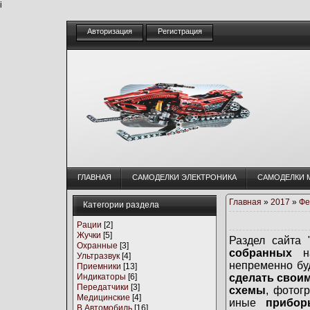
i
Авторизация
Регистрация
ГЛАВНАЯ
CАМОДЕЛКИ ЭЛЕКТРОНИКА
CАМОДЕЛКИ 
Главная
»
2017
»
Фе
Категории раздела
Рации
[2]
Жучки
[5]
Раздел сайта 
Охранные
[3]
собранных
на
Ультразвук
[4]
непременно бу
Приемники
[13]
Индикаторы
[6]
сделать свои
Передатчики
[3]
схемы
, фотог
Медицинские
[4]
иные
прибор
В Автомобиль
[16]