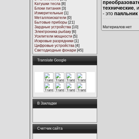
преобразова
Катушки тесла
[8]
технические
, 
Блоки питания
[3]
Измерительные
[1]
- это
паяльник
Металлоискатели
[0]
Бытовые приборы
[21]
Зардные устройства
[10]
Материалов нет
Электроника рыбаку
[6]
Усилители мощности
[5]
Искровые разрядники
[1]
Цифровые устройства
[4]
Светодиодные фонари
[45]
Translate Google
В Закладки
Счетчик сайта