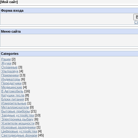
[
Мой сайт
]
Форма входа
В
Ст
Меню сайта
Categories
Рации
[2]
Жучки
[5]
Охранные
[3]
Ультразвук
[4]
Приемники
[13]
Индикаторы
[6]
Передатчики
[3]
Медицинские
[4]
В Автомобиль
[16]
Катушки тесла
[8]
Блоки питания
[3]
Измерительные
[1]
Металлоискатели
[0]
Бытовые приборы
[21]
Зардные устройства
[10]
Электроника рыбаку
[6]
Усилители мощности
[5]
Искровые разрядники
[1]
Цифровые устройства
[4]
Светодиодные фонари
[45]