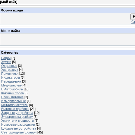
[
Мой сайт
]
Форма входа
В
Ст
Меню сайта
Categories
Рации
[2]
Жучки
[5]
Охранные
[3]
Ультразвук
[4]
Приемники
[13]
Индикаторы
[6]
Передатчики
[3]
Медицинские
[4]
В Автомобиль
[16]
Катушки тесла
[8]
Блоки питания
[3]
Измерительные
[1]
Металлоискатели
[0]
Бытовые приборы
[21]
Зардные устройства
[10]
Электроника рыбаку
[6]
Усилители мощности
[5]
Искровые разрядники
[1]
Цифровые устройства
[4]
Светодиодные фонари
[45]