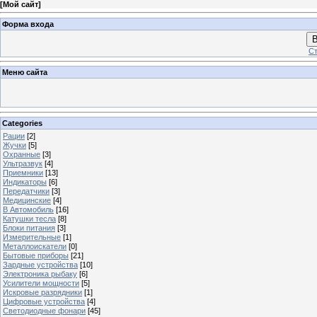
[
Мой сайт
]
Форма входа
В
Ст
Меню сайта
Categories
Рации
[2]
Жучки
[5]
Охранные
[3]
Ультразвук
[4]
Приемники
[13]
Индикаторы
[6]
Передатчики
[3]
Медицинские
[4]
В Автомобиль
[16]
Катушки тесла
[8]
Блоки питания
[3]
Измерительные
[1]
Металлоискатели
[0]
Бытовые приборы
[21]
Зардные устройства
[10]
Электроника рыбаку
[6]
Усилители мощности
[5]
Искровые разрядники
[1]
Цифровые устройства
[4]
Светодиодные фонари
[45]