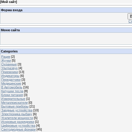
[
Мой сайт
]
Форма входа
В
Ст
Меню сайта
Categories
Рации
[2]
Жучки
[5]
Охранные
[3]
Ультразвук
[4]
Приемники
[13]
Индикаторы
[6]
Передатчики
[3]
Медицинские
[4]
В Автомобиль
[16]
Катушки тесла
[8]
Блоки питания
[3]
Измерительные
[1]
Металлоискатели
[0]
Бытовые приборы
[21]
Зардные устройства
[10]
Электроника рыбаку
[6]
Усилители мощности
[5]
Искровые разрядники
[1]
Цифровые устройства
[4]
Светодиодные фонари
[45]