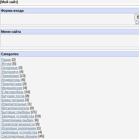
[
Мой сайт
]
Форма входа
В
Ст
Меню сайта
Categories
Рации
[2]
Жучки
[5]
Охранные
[3]
Ультразвук
[4]
Приемники
[13]
Индикаторы
[6]
Передатчики
[3]
Медицинские
[4]
В Автомобиль
[16]
Катушки тесла
[8]
Блоки питания
[3]
Измерительные
[1]
Металлоискатели
[0]
Бытовые приборы
[21]
Зардные устройства
[10]
Электроника рыбаку
[6]
Усилители мощности
[5]
Искровые разрядники
[1]
Цифровые устройства
[4]
Светодиодные фонари
[45]