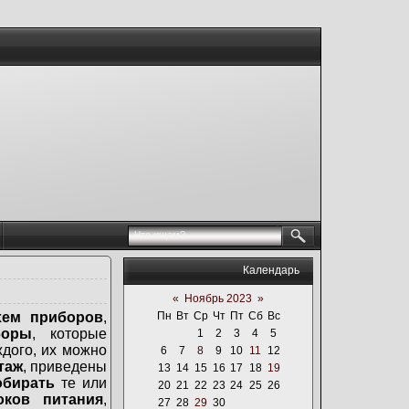
Календарь
«
Ноябрь 2023
»
хем приборов
,
Пн
Вт
Ср
Чт
Пт
Сб
Вс
боры
, которые
1
2
3
4
5
ждого, их можно
6
7
8
9
10
11
12
таж
, приведены
13
14
15
16
17
18
19
обирать
те или
20
21
22
23
24
25
26
оков питания
,
27
28
29
30