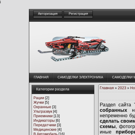
i
Авторизация
Регистрация
ГЛАВНАЯ
CАМОДЕЛКИ ЭЛЕКТРОНИКА
CАМОДЕЛКИ 
Главная
»
2023
»
Но
Категории раздела
Рации
[2]
Жучки
[5]
Раздел сайта 
Охранные
[3]
собранных
на
Ультразвук
[4]
непременно бу
Приемники
[13]
Индикаторы
[6]
сделать свои
Передатчики
[3]
схемы
, фотог
Медицинские
[4]
иные
прибор
В Автомобиль
[16]