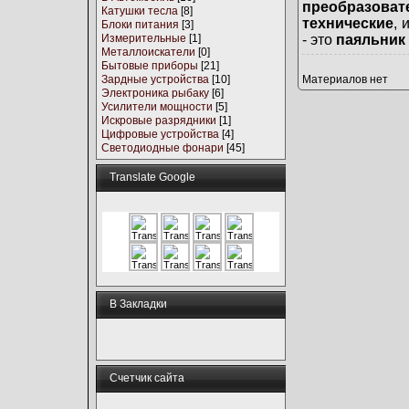
преобразова
Катушки тесла
[8]
технические
, 
Блоки питания
[3]
Измерительные
[1]
- это
паяльник
Металлоискатели
[0]
Бытовые приборы
[21]
Зардные устройства
[10]
Материалов нет
Электроника рыбаку
[6]
Усилители мощности
[5]
Искровые разрядники
[1]
Цифровые устройства
[4]
Светодиодные фонари
[45]
Translate Google
В Закладки
Счетчик сайта