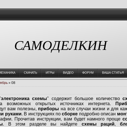
САМОДЕЛКИН
МЕХАНИКА
СКАЧАТЬ
ИГРЫ
ВИДЕО
ФОРУМ
ВАША СТАТЬЯ
ябрь
»
08
"
электроника схемы
" содержит большое количество
с
 возможных открытых источниках интернета.
При
дут вам полезны,
приборы
на все случаи жизни и для ка
ми руками
. В инструкциях по
сборке
подробно описан
мон
рафии. Прочитав инструкции, вам будет намного проще
с
ы
. В этом разделе вы найдете
схемы раций
,
бл