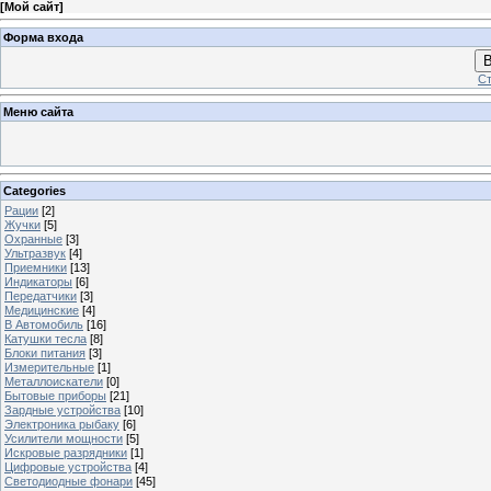
[
Мой сайт
]
Форма входа
В
Ст
Меню сайта
Categories
Рации
[2]
Жучки
[5]
Охранные
[3]
Ультразвук
[4]
Приемники
[13]
Индикаторы
[6]
Передатчики
[3]
Медицинские
[4]
В Автомобиль
[16]
Катушки тесла
[8]
Блоки питания
[3]
Измерительные
[1]
Металлоискатели
[0]
Бытовые приборы
[21]
Зардные устройства
[10]
Электроника рыбаку
[6]
Усилители мощности
[5]
Искровые разрядники
[1]
Цифровые устройства
[4]
Светодиодные фонари
[45]