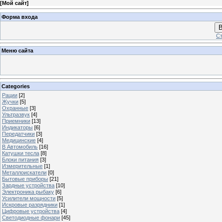
[
Мой сайт
]
Форма входа
В
Ст
Меню сайта
Categories
Рации
[2]
Жучки
[5]
Охранные
[3]
Ультразвук
[4]
Приемники
[13]
Индикаторы
[6]
Передатчики
[3]
Медицинские
[4]
В Автомобиль
[16]
Катушки тесла
[8]
Блоки питания
[3]
Измерительные
[1]
Металлоискатели
[0]
Бытовые приборы
[21]
Зардные устройства
[10]
Электроника рыбаку
[6]
Усилители мощности
[5]
Искровые разрядники
[1]
Цифровые устройства
[4]
Светодиодные фонари
[45]