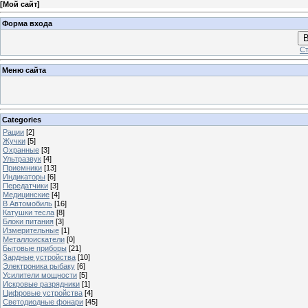
[
Мой сайт
]
Форма входа
В
Ст
Меню сайта
Categories
Рации
[2]
Жучки
[5]
Охранные
[3]
Ультразвук
[4]
Приемники
[13]
Индикаторы
[6]
Передатчики
[3]
Медицинские
[4]
В Автомобиль
[16]
Катушки тесла
[8]
Блоки питания
[3]
Измерительные
[1]
Металлоискатели
[0]
Бытовые приборы
[21]
Зардные устройства
[10]
Электроника рыбаку
[6]
Усилители мощности
[5]
Искровые разрядники
[1]
Цифровые устройства
[4]
Светодиодные фонари
[45]