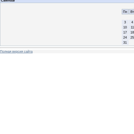
Calendar
Пн
Вт
3
4
10
11
17
18
24
25
31
Полная версия сайта